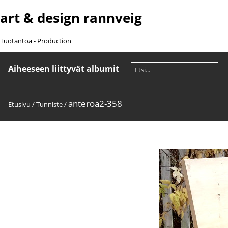
art & design rannveig
Tuotantoa - Production
Aiheeseen liittyvät albumit
anteroa2-358
Etusivu
/
Tunniste
/