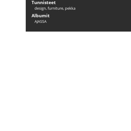
Tunnisteet
design
,
furniture
,
pekka
Albumit
AJASSA