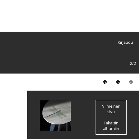
Kirjaudu
2/2
Viimeinen
sivu
Takaisin
albumiin