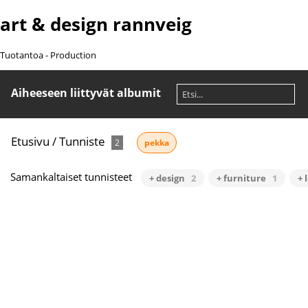
art & design rannveig
Tuotantoa - Production
Aiheeseen liittyvät albumit
Etusivu
/
Tunniste
2
pekka
Samankaltaiset tunnisteet
+ design
2
+ furniture
1
+ 