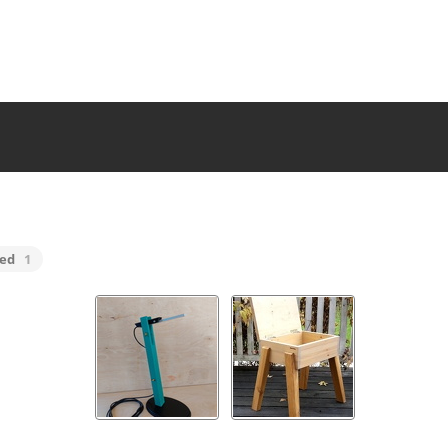
led
1