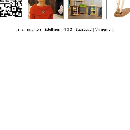
Ensimmäinen
|
Edellinen
|
1
2
3
|
Seuraava
|
Viimeinen