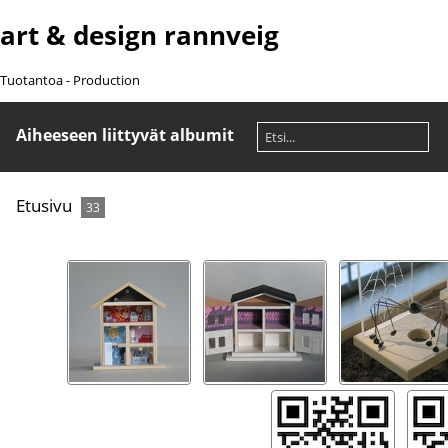
art & design rannveig
Tuotantoa - Production
Aiheeseen liittyvät albumit
Etusivu
33