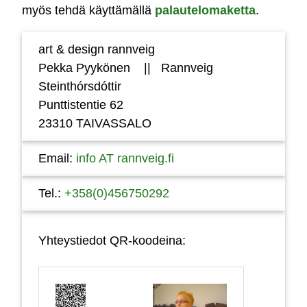
myös tehdä käyttämällä
palautelomaketta
.
art & design rannveig
Pekka Pyykönen || Rannveig
Steinthórsdóttir
Punttistentie 62
23310 TAIVASSALO
Email:
info AT rannveig.fi
Tel.:
+358(0)456750292
Yhteystiedot QR-koodeina: