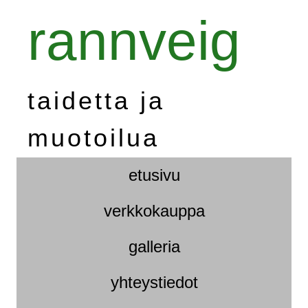
rannveig
taidetta ja
muotoilua
etusivu
verkkokauppa
galleria
yhteystiedot