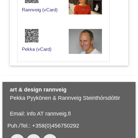
Rannveig (vCard)
Pekka (vCard)
art & design rannveig
Pekka Pyykönen & Rannveig Steinthórsdóttir
Email:
info AT rannveig.fi
Puh./Tel.:
+358(0)456750292