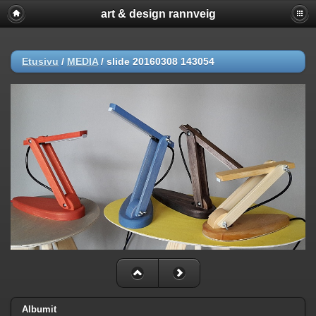
art & design rannveig
Etusivu
/
MEDIA
/
slide 20160308 143054
Albumit