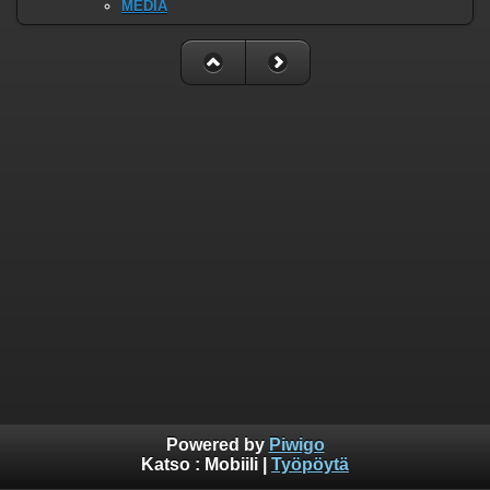
MEDIA
Powered by
Piwigo
Katso :
Mobiili
|
Työpöytä