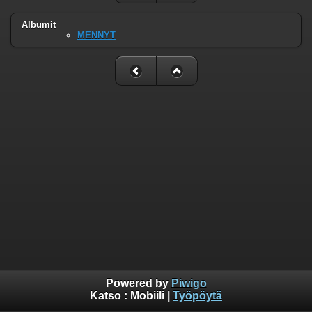
Albumit
MENNYT
Powered by
Piwigo
Katso :
Mobiili
|
Työpöytä