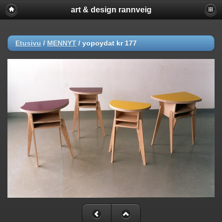
art & design rannveig
Etusivu
/
MENNYT
/
yopoydat kr 177