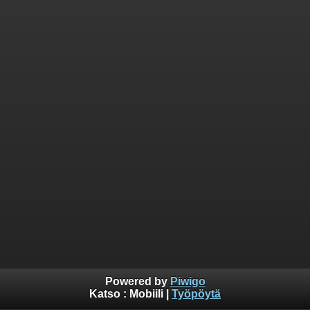
Powered by
Piwigo
Katso :
Mobiili
|
Työpöytä